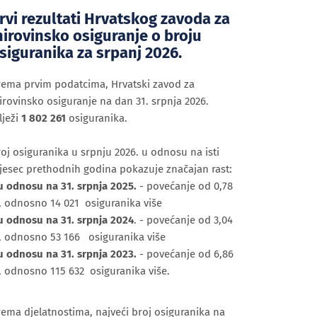
rvi rezultati Hrvatskog zavoda za
irovinsko osiguranje o broju
siguranika za srpanj 2026.
rema prvim podatcima, Hrvatski zavod za
rovinsko osiguranje na dan 31. srpnja 2026.
lježi
1 802 261
osiguranika.
oj osiguranika u srpnju 2026. u odnosu na isti
jesec prethodnih godina pokazuje značajan rast:
u odnosu na 31. srpnja 2025.
- povećanje od 0,78
, odnosno 14 021 osiguranika više
u odnosu na 31. srpnja 2024
. - povećanje od 3,04
, odnosno 53 166 osiguranika više
u odnosu na 31. srpnja 2023.
- povećanje od 6,86
, odnosno 115 632 osiguranika više.
ema djelatnostima, najveći broj osiguranika na