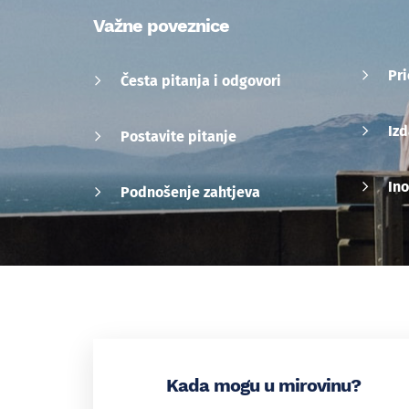
Važne poveznice
Pr
Česta pitanja i odgovori
Izd
Postavite pitanje
Ino
Podnošenje zahtjeva
Kada mogu u mirovinu?