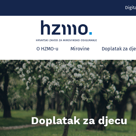
Digit
Glavni
Hrvatski
O HZMO-u
Mirovine
Doplatak za dj
zavod
izbornik
za
mirovinsko
osiguranje
Doplatak za djecu