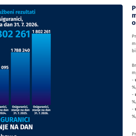
P
m
o
P
mi
bi
Br
m
-
%
-
%
-
%
Pr