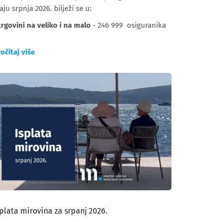
aju srpnja 2026. bilježi se u:
trgovini na veliko i na malo
- 246 999 osiguranika
očitaj više
splata mirovina za srpanj 2026.