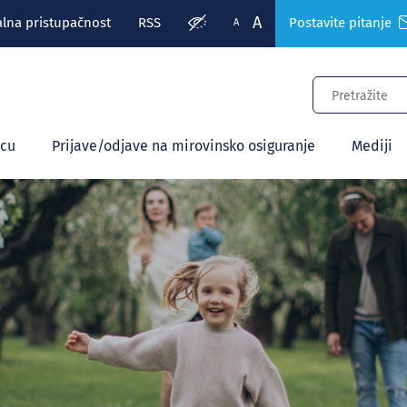
A
alna pristupačnost
RSS
Postavite pitanje
A
ecu
Prijave/odjave na mirovinsko osiguranje
Mediji