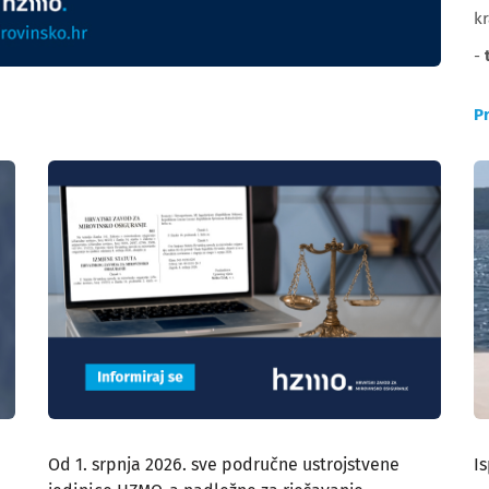
kr
-
Pr
Od 1. srpnja 2026. sve područne ustrojstvene
I