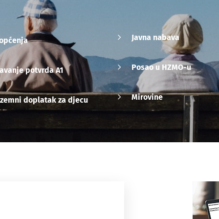
Javna nabava
iopćenja
Posao u HZMO-u
avanje potvrda A1
Mirovine
zemni doplatak za djecu