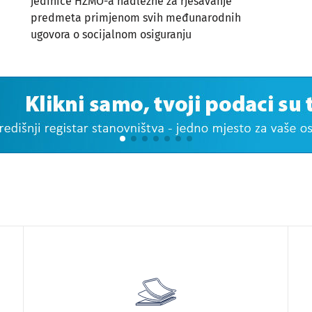
jedinice HZMO-a nadležne za rješavanje
predmeta primjenom svih međunarodnih
ugovora o socijalnom osiguranju