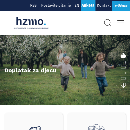
Anketa
RSS
Postavite pitanje
EN
Kontakt
e-Usluge
Hrvatski
zavod
za
mirovinsko
Doplatak za djecu
osiguranje
Brzi
izbornik