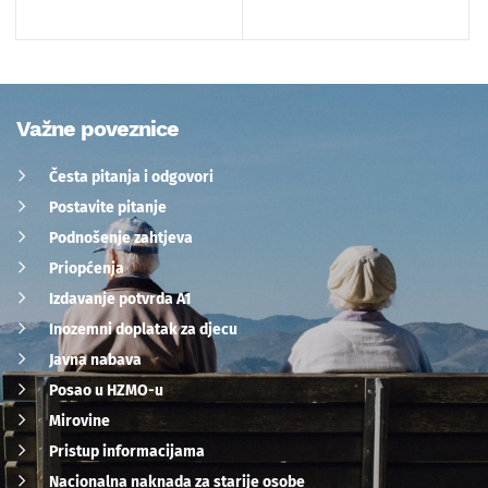
Važne poveznice
Česta pitanja i odgovori
Postavite pitanje
Podnošenje zahtjeva
Priopćenja
Izdavanje potvrda A1
Inozemni doplatak za djecu
Javna nabava
Posao u HZMO-u
Mirovine
Pristup informacijama
Nacionalna naknada za starije osobe