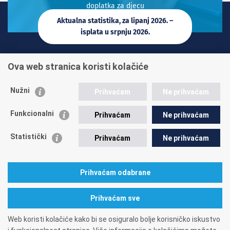
doplatka za djecu
Aktualna statistika, za lipanj 2026. –
isplata u srpnju 2026.
INFO TELEFONI:
Ova web stranica koristi kolačiće
+385 1 45 95 011
+385 1 45 95 022
Nužni
Prihvaćam
Ne prihvaćam
Postavite pitanje
Funkcionalni
Prihvaćam
Ne prihvaćam
Statistički
Prihvaćam
Ne prihvaćam
Prihvaćam odabrane
A. Mihanovića 3
10000 Zagreb
tel: 01/4595-500
fax: 01/4595-063
Matični broj: 1416626
OIB: 84397956623
Prihvaćam sve
Web koristi kolačiće kako bi se osiguralo bolje korisničko iskustvo